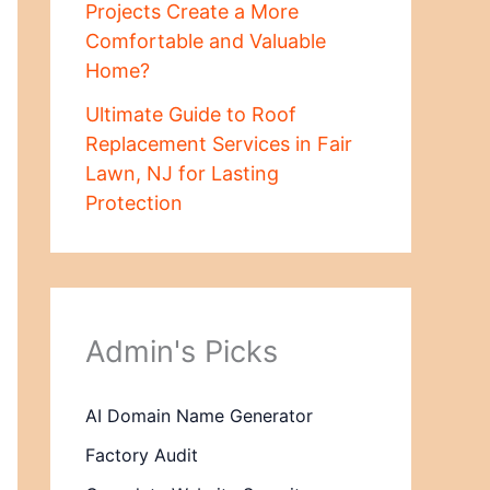
Projects Create a More
Comfortable and Valuable
Home?
Ultimate Guide to Roof
Replacement Services in Fair
Lawn, NJ for Lasting
Protection
Admin's Picks
AI Domain Name Generator
Factory Audit