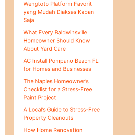
Wengtoto Platform Favorit
yang Mudah Diakses Kapan
Saja
What Every Baldwinsville
Homeowner Should Know
About Yard Care
AC Install Pompano Beach FL
for Homes and Businesses
The Naples Homeowner’s
Checklist for a Stress-Free
Paint Project
A Local’s Guide to Stress-Free
Property Cleanouts
How Home Renovation