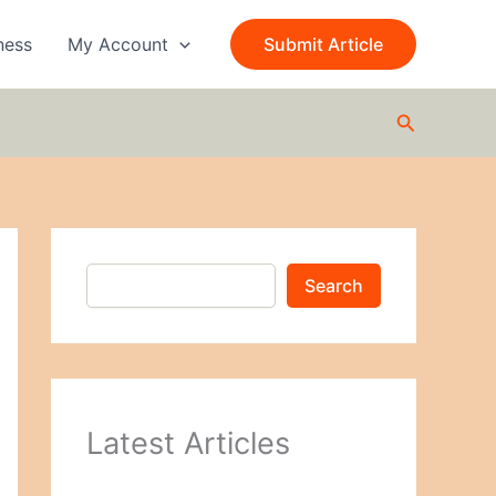
S
e
ness
My Account
Submit Article
a
r
c
Search
h
Search
Latest Articles