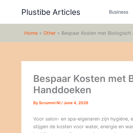
Skip
Plustibe Articles
to
Business
content
Home
»
Other
»
Bespaar Kosten met Biologisc
Bespaar Kosten met B
Handdoeken
By
Scrummi Nl
/
June 4, 2026
Voor salon- en spa-eigenaren zijn hygiëne, ef
stijgen de kosten voor water, energie en wa