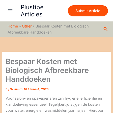
S
Skip
Plustibe
e
to
Submit Article
a
Articles
content
r
c
Home
»
Other
»
Bespaar Kosten met Biologisch
h
Sea
Afbreekbare Handdoeken
Bespaar Kosten met
Biologisch Afbreekbare
Handdoeken
By
Scrummi Nl
/
June 4, 2026
Voor salon- en spa-eigenaren zijn hygiëne, efficiëntie en
klantbeleving essentieel. Tegelijkertijd stijgen de kosten
voor water, energie en wasmiddelen jaar na jaar. Hierdoor