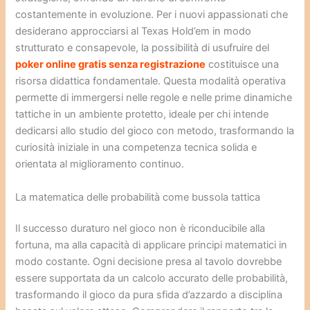
costantemente in evoluzione. Per i nuovi appassionati che
desiderano approcciarsi al Texas Hold’em in modo
strutturato e consapevole, la possibilità di usufruire del
poker online gratis senza registrazione
costituisce una
risorsa didattica fondamentale. Questa modalità operativa
permette di immergersi nelle regole e nelle prime dinamiche
tattiche in un ambiente protetto, ideale per chi intende
dedicarsi allo studio del gioco con metodo, trasformando la
curiosità iniziale in una competenza tecnica solida e
orientata al miglioramento continuo.
La matematica delle probabilità come bussola tattica
Il successo duraturo nel gioco non è riconducibile alla
fortuna, ma alla capacità di applicare principi matematici in
modo costante. Ogni decisione presa al tavolo dovrebbe
essere supportata da un calcolo accurato delle probabilità,
trasformando il gioco da pura sfida d’azzardo a disciplina