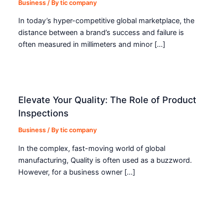
Business
/ By
tic company
In today’s hyper-competitive global marketplace, the
distance between a brand’s success and failure is
often measured in millimeters and minor […]
Elevate Your Quality: The Role of Product
Inspections
Business
/ By
tic company
In the complex, fast-moving world of global
manufacturing, Quality is often used as a buzzword.
However, for a business owner […]