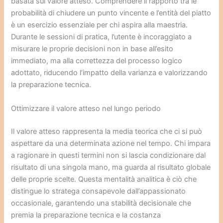
basata sul valore atteso. Comprendere il rapporto tra le
probabilità di chiudere un punto vincente e l’entità del piatto
è un esercizio essenziale per chi aspira alla maestria.
Durante le sessioni di pratica, l’utente è incoraggiato a
misurare le proprie decisioni non in base all’esito
immediato, ma alla correttezza del processo logico
adottato, riducendo l’impatto della varianza e valorizzando
la preparazione tecnica.
Ottimizzare il valore atteso nel lungo periodo
Il valore atteso rappresenta la media teorica che ci si può
aspettare da una determinata azione nel tempo. Chi impara
a ragionare in questi termini non si lascia condizionare dal
risultato di una singola mano, ma guarda al risultato globale
delle proprie scelte. Questa mentalità analitica è ciò che
distingue lo stratega consapevole dall’appassionato
occasionale, garantendo una stabilità decisionale che
premia la preparazione tecnica e la costanza