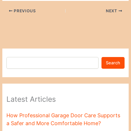
PREVIOUS
NEXT
Search
Latest Articles
How Professional Garage Door Care Supports
a Safer and More Comfortable Home?