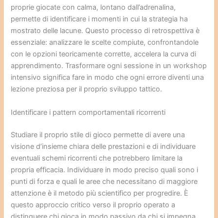
proprie giocate con calma, lontano dall’adrenalina,
permette di identificare i momenti in cui la strategia ha
mostrato delle lacune. Questo processo di retrospettiva è
essenziale: analizzare le scelte compiute, confrontandole
con le opzioni teoricamente corrette, accelera la curva di
apprendimento. Trasformare ogni sessione in un workshop
intensivo significa fare in modo che ogni errore diventi una
lezione preziosa per il proprio sviluppo tattico.
Identificare i pattern comportamentali ricorrenti
Studiare il proprio stile di gioco permette di avere una
visione d’insieme chiara delle prestazioni e di individuare
eventuali schemi ricorrenti che potrebbero limitare la
propria efficacia. Individuare in modo preciso quali sono i
punti di forza e quali le aree che necessitano di maggiore
attenzione è il metodo più scientifico per progredire. È
questo approccio critico verso il proprio operato a
distinguere chi gioca in modo passivo da chi si impegna