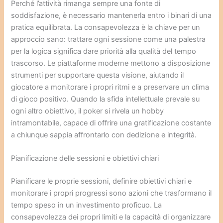
Perché l’attività rimanga sempre una fonte di
soddisfazione, è necessario mantenerla entro i binari di una
pratica equilibrata. La consapevolezza è la chiave per un
approccio sano: trattare ogni sessione come una palestra
per la logica significa dare priorità alla qualità del tempo
trascorso. Le piattaforme moderne mettono a disposizione
strumenti per supportare questa visione, aiutando il
giocatore a monitorare i propri ritmi e a preservare un clima
di gioco positivo. Quando la sfida intellettuale prevale su
ogni altro obiettivo, il poker si rivela un hobby
intramontabile, capace di offrire una gratificazione costante
a chiunque sappia affrontarlo con dedizione e integrità.
Pianificazione delle sessioni e obiettivi chiari
Pianificare le proprie sessioni, definire obiettivi chiari e
monitorare i propri progressi sono azioni che trasformano il
tempo speso in un investimento proficuo. La
consapevolezza dei propri limiti e la capacità di organizzare