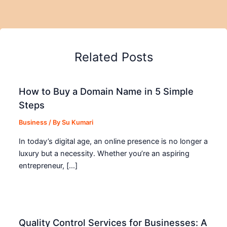
Related Posts
How to Buy a Domain Name in 5 Simple
Steps
Business
/ By
Su Kumari
In today’s digital age, an online presence is no longer a
luxury but a necessity. Whether you’re an aspiring
entrepreneur, […]
Quality Control Services for Businesses: A