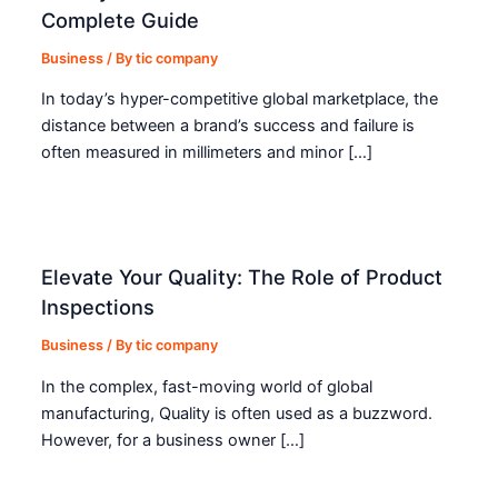
Complete Guide
Business
/ By
tic company
In today’s hyper-competitive global marketplace, the
distance between a brand’s success and failure is
often measured in millimeters and minor […]
Elevate Your Quality: The Role of Product
Inspections
Business
/ By
tic company
In the complex, fast-moving world of global
manufacturing, Quality is often used as a buzzword.
However, for a business owner […]