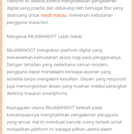
Platform ini dikenal karena menghadirkan pengalaman
digital yang praktis dan didukung oleh berbagai fitur yang
dirancang untuk
result macau
memenuhi kebutuhan
pengguna masa kini.
Mengenal RAJABANDOT Lebih Dekat
RAJABANDOT merupakan platform digital yang
menawarkan kemudahan akses bagi para penggunanya.
Dengan tampilan yang sederhana namun modern,
pengguna dapat menjelajahi berbagai layanan yang
tersedia tanpa mengalami kesulitan. Desain yang responsif
juga memungkinkan akses yang nyaman melalui perangkat
desktop maupun smartphone.
Keunggulan utama RAJABANDOT terletak pada
kemampuannya menghadirkan pengalaman pengguna
yang lancar. Hal ini membuat banyak orang tertarik untuk
menjadikan platform ini sebagai pilihan utama dalam