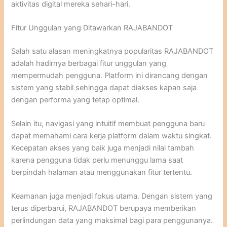
aktivitas digital mereka sehari-hari.
Fitur Unggulan yang Ditawarkan RAJABANDOT
Salah satu alasan meningkatnya popularitas RAJABANDOT
adalah hadirnya berbagai fitur unggulan yang
mempermudah pengguna. Platform ini dirancang dengan
sistem yang stabil sehingga dapat diakses kapan saja
dengan performa yang tetap optimal.
Selain itu, navigasi yang intuitif membuat pengguna baru
dapat memahami cara kerja platform dalam waktu singkat.
Kecepatan akses yang baik juga menjadi nilai tambah
karena pengguna tidak perlu menunggu lama saat
berpindah halaman atau menggunakan fitur tertentu.
Keamanan juga menjadi fokus utama. Dengan sistem yang
terus diperbarui, RAJABANDOT berupaya memberikan
perlindungan data yang maksimal bagi para penggunanya.