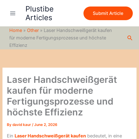
S
Skip
Plustibe
e
to
Submit Article
a
Articles
content
r
c
Home
»
Other
»
Laser Handschweißgerät kaufen
h
Sea
für moderne Fertigungsprozesse und höchste
Effizienz
Laser Handschweißgerät
kaufen für moderne
Fertigungsprozesse und
höchste Effizienz
By
david kaur
/
June 2, 2026
Ein
Laser Handschweißgerät kaufen
bedeutet, in eine