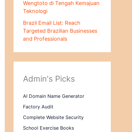
Wengtoto di Tengah Kemajuan
Teknologi
Brazil Email List: Reach
Targeted Brazilian Businesses
and Professionals
Admin's Picks
AI Domain Name Generator
Factory Audit
Complete Website Security
School Exercise Books