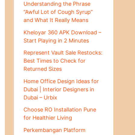
Understanding the Phrase
“Awful Lot of Cough Syrup”
and What It Really Means
Kheloyar 360 APK Download –
Start Playing in 2 Minutes
Represent Vault Sale Restocks:
Best Times to Check for
Returned Sizes
Home Office Design Ideas for
Dubai | Interior Designers in
Dubai – Urbix
Choose RO Installation Pune
for Healthier Living
Perkembangan Platform