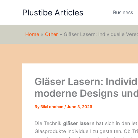
Skip
Plustibe Articles
to
Business
content
Home
»
Other
»
Gläser Lasern: Individuelle Ve
Gläser Lasern: Indivi
moderne Designs und
By
Bilal chohan
/
June 3, 2026
Die Technik
gläser lasern
hat sich in den le
Glasprodukte individuell zu gestalten. Ob Tr