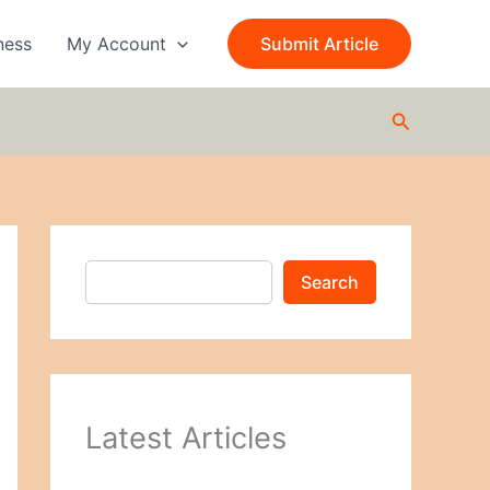
S
e
ness
My Account
Submit Article
a
r
c
Search
h
Search
Latest Articles