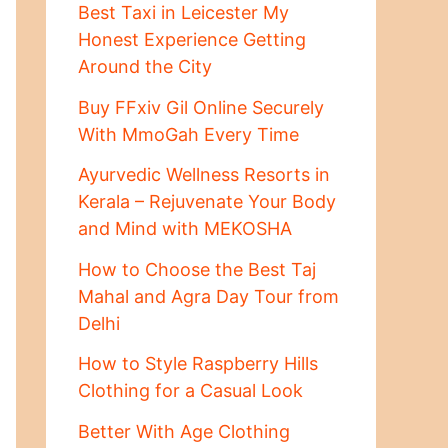
Best Taxi in Leicester My
Honest Experience Getting
Around the City
Buy FFxiv Gil Online Securely
With MmoGah Every Time
Ayurvedic Wellness Resorts in
Kerala – Rejuvenate Your Body
and Mind with MEKOSHA
How to Choose the Best Taj
Mahal and Agra Day Tour from
Delhi
How to Style Raspberry Hills
Clothing for a Casual Look
Better With Age Clothing