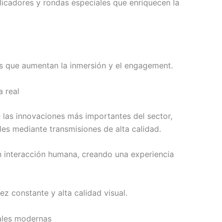
plicadores y rondas especiales que enriquecen la
s que aumentan la inmersión y el engagement.
 real
 las innovaciones más importantes del sector,
les mediante transmisiones de alta calidad.
n interacción humana, creando una experiencia
ez constante y alta calidad visual.
tales modernas