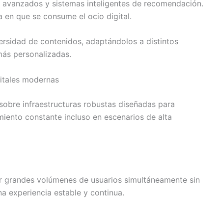
os avanzados y sistemas inteligentes de recomendación.
 en que se consume el ocio digital.
ersidad de contenidos, adaptándolos a distintos
más personalizadas.
gitales modernas
sobre infraestructuras robustas diseñadas para
imiento constante incluso en escenarios de alta
r grandes volúmenes de usuarios simultáneamente sin
na experiencia estable y continua.