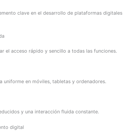
emento clave en el desarrollo de plataformas digitales
ada
ar el acceso rápido y sencillo a todas las funciones.
a uniforme en móviles, tabletas y ordenadores.
l
ducidos y una interacción fluida constante.
ento digital