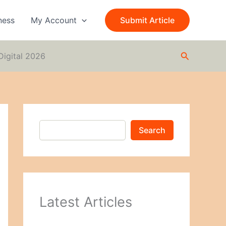
S
e
ness
My Account
Submit Article
a
r
c
Search
h
Digital 2026
Search
Latest Articles