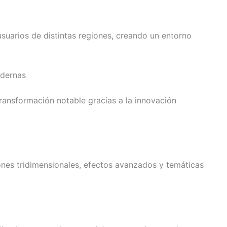
 usuarios de distintas regiones, creando un entorno
odernas
ansformación notable gracias a la innovación
nes tridimensionales, efectos avanzados y temáticas