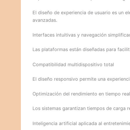
El diseño de experiencia de usuario es un el
avanzadas.
Interfaces intuitivas y navegación simplific
Las plataformas están diseñadas para facilit
Compatibilidad multidispositivo total
El diseño responsivo permite una experienci
Optimización del rendimiento en tiempo rea
Los sistemas garantizan tiempos de carga re
Inteligencia artificial aplicada al entretenimi