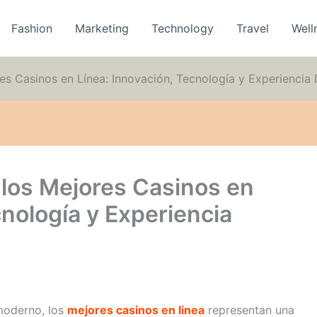
Fashion
Marketing
Technology
Travel
Well
es Casinos en Línea: Innovación, Tecnología y Experiencia 
 los Mejores Casinos en
cnología y Experiencia
 moderno, los
mejores casinos en linea
representan una