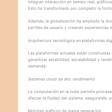
integran interacción en tiempo real, gráfic
Esto ha transformado por completo la forma
Además, la globalización ha ampliado la div
perfiles de usuario y creando experiencias 
Arquitectura tecnológica en plataformas di
Las plataformas actuales están construidas 
garantizar estabilidad, escalabilidad y rend
demanda.
Sistemas cloud de alto rendimiento
La computación en la nube permite procesa
afectar la fluidez del sistema, asegurando u
Motores gráficos de nueva generación