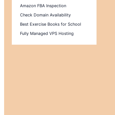
Amazon FBA Inspection
Check Domain Availability
Best Exercise Books for School
Fully Managed VPS Hosting