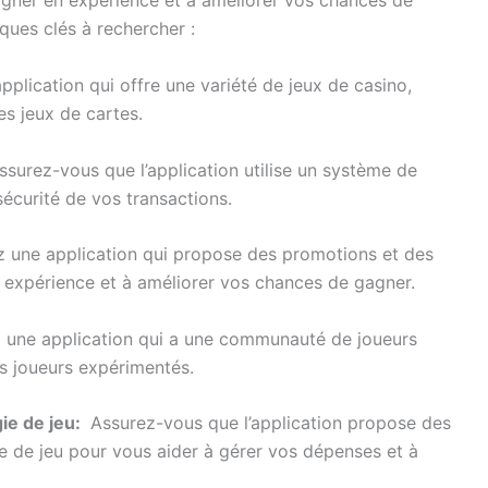
agner en expérience et à améliorer vos chances de
ques clés à rechercher :
plication qui offre une variété de jeux de casino,
es jeux de cartes.
surez-vous que l’application utilise un système de
sécurité de vos transactions.
 une application qui propose des promotions et des
 expérience et à améliorer vos chances de gagner.
 une application qui a une communauté de joueurs
s joueurs expérimentés.
gie de jeu:
Assurez-vous que l’application propose des
ie de jeu pour vous aider à gérer vos dépenses et à