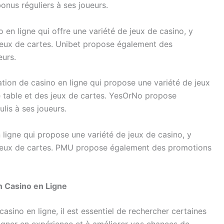
nus réguliers à ses joueurs.
 en ligne qui offre une variété de jeux de casino, y
 jeux de cartes. Unibet propose également des
eurs.
tion de casino en ligne qui propose une variété de jeux
e table et des jeux de cartes. YesOrNo propose
lis à ses joueurs.
ligne qui propose une variété de jeux de casino, y
s jeux de cartes. PMU propose également des promotions
n Casino en Ligne
asino en ligne, il est essentiel de rechercher certaines