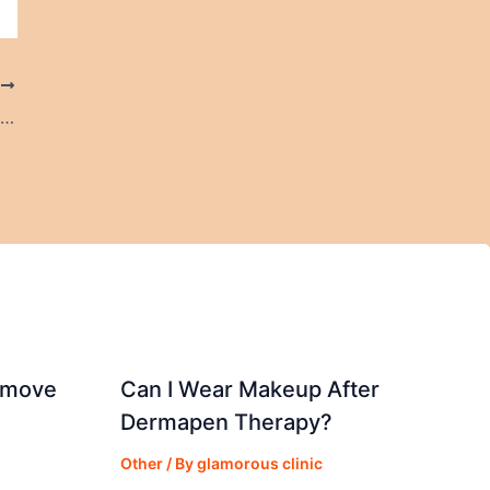
T
Faites la différence avec les casinos en ligne les plus fiables
emove
Can I Wear Makeup After
Dermapen Therapy?
Other
/ By
glamorous clinic