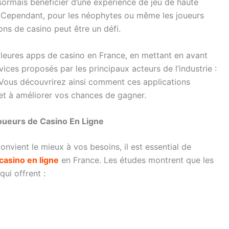
sormais bénéficier d’une expérience de jeu de haute
. Cependant, pour les néophytes ou même les joueurs
ns de casino peut être un défi.
illeures apps de casino en France, en mettant en avant
rvices proposés par les principaux acteurs de l’industrie :
Vous découvrirez ainsi comment ces applications
et à améliorer vos chances de gagner.
ueurs de Casino En Ligne
convient le mieux à vos besoins, il est essential de
casino en ligne
en France. Les études montrent que les
qui offrent :