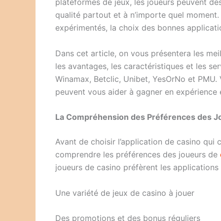
plateformes de jeux, les joueurs peuvent dé
qualité partout et à n’importe quel moment
expérimentés, la choix des bonnes applicatio
Dans cet article, on vous présentera les me
les avantages, les caractéristiques et les se
Winamax, Betclic, Unibet, YesOrNo et PMU. 
peuvent vous aider à gagner en expérience 
La Compréhension des Préférences des Jo
Avant de choisir l’application de casino qui 
comprendre les préférences des joueurs de
joueurs de casino préfèrent les applications 
Une variété de jeux de casino à jouer
Des promotions et des bonus réguliers