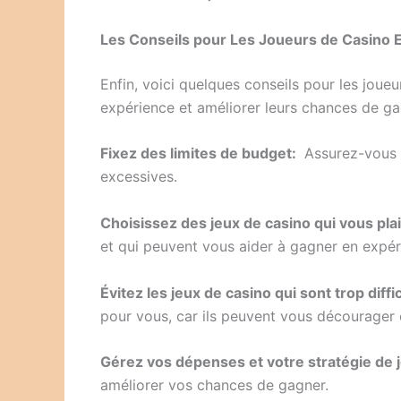
Les Conseils pour Les Joueurs de Casino 
Enfin, voici quelques conseils pour les joue
expérience et améliorer leurs chances de ga
Fixez des limites de budget:
Assurez-vous d
excessives.
Choisissez des jeux de casino qui vous pla
et qui peuvent vous aider à gagner en expér
Évitez les jeux de casino qui sont trop diffi
pour vous, car ils peuvent vous décourager e
Gérez vos dépenses et votre stratégie de 
améliorer vos chances de gagner.