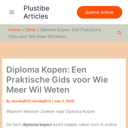
S
Skip
Plustibe
e
to
Submit Article
a
Articles
content
r
c
Home
»
Other
»
Diploma Kopen: Een Praktische
h
Sea
Gids voor Wie Meer Wil Weten
Diploma Kopen: Een
Praktische Gids voor Wie
Meer Wil Weten
By
naxaboj923 naxaboj923
/
July 2, 2026
Waarom Mensen Zoeken naar Diploma Kopen
De term
diploma kopen
komt steeds vaker voor in online