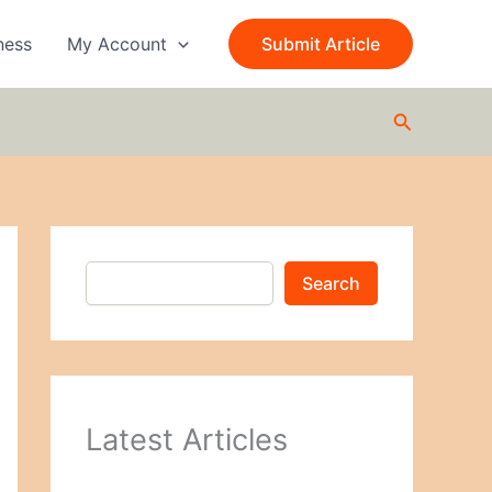
S
e
ness
My Account
Submit Article
a
r
c
Search
h
Search
Latest Articles