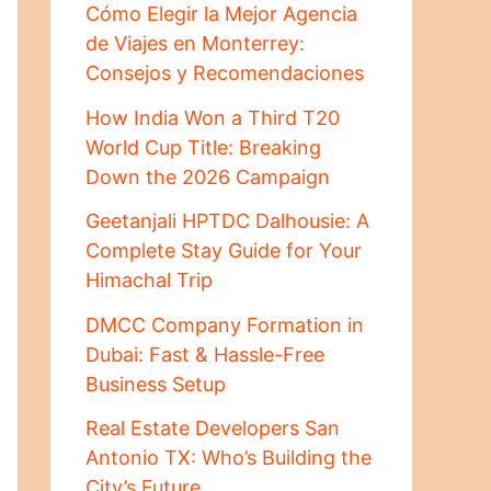
Cómo Elegir la Mejor Agencia
de Viajes en Monterrey:
Consejos y Recomendaciones
How India Won a Third T20
World Cup Title: Breaking
Down the 2026 Campaign
Geetanjali HPTDC Dalhousie: A
Complete Stay Guide for Your
Himachal Trip
DMCC Company Formation in
Dubai: Fast & Hassle-Free
Business Setup
Real Estate Developers San
Antonio TX: Who’s Building the
City’s Future