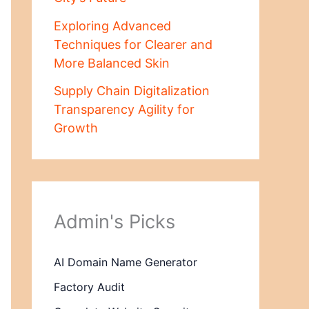
Exploring Advanced
Techniques for Clearer and
More Balanced Skin
Supply Chain Digitalization
Transparency Agility for
Growth
Admin's Picks
AI Domain Name Generator
Factory Audit