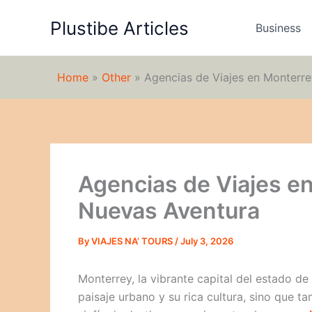
Skip
Plustibe Articles
to
Business
content
Home
»
Other
»
Agencias de Viajes en Monterre
Agencias de Viajes en
Nuevas Aventura
By
VIAJES NA’ TOURS
/
July 3, 2026
Monterrey, la vibrante capital del estado d
paisaje urbano y su rica cultura, sino que t